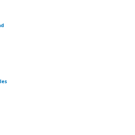
ad
les