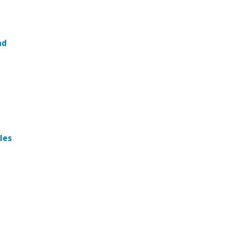
ad
les